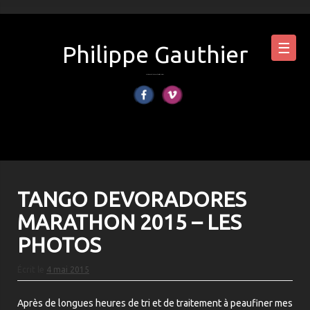
Skip
to
content
☰
Philippe Gauthier
photographie le tango et les arts de la scène
TANGO DEVORADORES
MARATHON 2015 – LES
PHOTOS
Écrit le
4 mai 2015
Après de longues heures de tri et de traitement à peaufiner mes